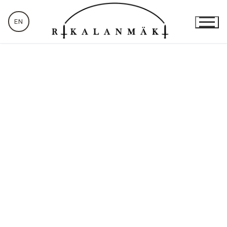
EN
Tulevat
tapahtumat