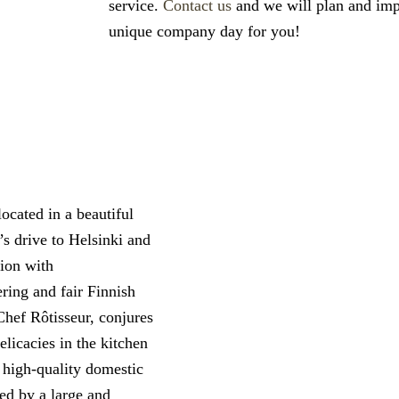
service.
Contact us
and we will plan and imp
unique company day for you!
located in a beautiful
’s drive to Helsinki and
sion with
ring and fair Finnish
Chef Rôtisseur, conjures
licacies in the kitchen
 high-quality domestic
ed by a large and