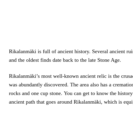
Rikalanmäki is full of ancient history. Several ancient rui
and the oldest finds date back to the late Stone Age.
Rikalanmäki’s most well-known ancient relic is the crus
was abundantly discovered. The area also has a crematio
rocks and one cup stone. You can get to know the history 
ancient path that goes around Rikalanmäki, which is equ
Rikalanmäki – Juhlatilat, kokoustilat & hääpaikka – Salo, Juhlatila Salo, Kokoustila Salo, kokoustilat, hääpaikka Turku, vintti hääpaikka, Helsinki juhlatila, Hääpaikka Helsinki, juhlatilat Salo, Salo juhlatilat, kokoustilat Salo, Hääpaikka Turku, Iso juhlatila Salo, Turku iso juhlatila, Juhlatila 300, 200, 100 henkilöä, Salo, Turku, Helsinki, Paimio, Kaarina, Raisio, Salo, Kemiö juhlatila, juhlatila Halikko. Salon paras juhlatila, hieno hääpaikka Salo, Helsinki & Turku. Juhlatilat Salo, Rikalanmäki – Juhlatilat, kokoustilat & hääpaikka – Salo, Juhlatila Salo, Kokoustila Salo, kokoustilat, hääpaikka Turku, vintti hääpaikka, Helsinki juhlatila, Hääpaikka Helsinki, juhlatilat Salo, Salo juhlatilat, kokoustilat Salo, Hääpaikka Turku, Iso juhlatila Salo, Turku iso juhlatila, Juhlatila 300, 200, 100 henkilöä, Salo, Turku, Helsinki, Paimio, Kaarina, Raisio, Salo, Kemiö juhlatila, juhlatila Halikko. Salon paras juhlatila, hieno hääpaikka Salo, Helsinki & Turku. Juhlatilat Salo