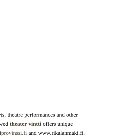
ts, theatre performances and other
newed
theater vintti
offers unique
provinssi.fi
and www.rikalanmaki.fi.