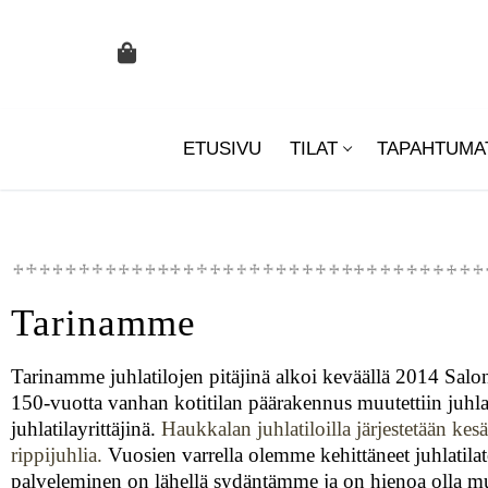
ETUSIVU
TILAT
TAPAHTUMA
Tarinamme
Tarinamme juhlatilojen pitäjinä alkoi keväällä 2014 Sa
150-vuotta vanhan kotitilan päärakennus muutettiin juhlat
juhlatilayrittäjinä.
Haukkalan juhlatiloilla järjestetään kesä
rippijuhlia.
Vuosien varrella olemme kehittäneet juhlatil
palveleminen on lähellä sydäntämme ja on hienoa olla m