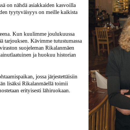
össä on nähdä asiakkaiden kasvoilla
iden tyytyväisyys on meille kaikista
hteena. Kun kuulimme joulukuussa
ää tarjouksen. Kävimme tutustumassa
viraston suojeleman Rikalanmäen
 ainutlaatuinen ja huokuu historian
taamispaikan, jossa järjestettäisiin
män lisäksi Rikalanmäellä toimii
ostetaan erityisesti lähiruokaan.