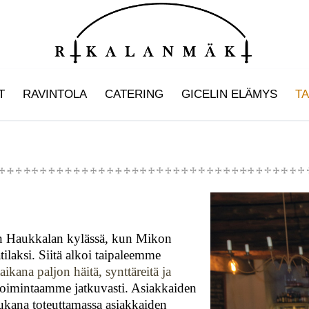
T
RAVINTOLA
CATERING
GICELIN ELÄMYS
T
lon Haukkalan kylässä, kun Mikon
ilaksi. Siitä alkoi taipaleemme
aikana paljon häitä, synttäreitä ja
atoimintaamme jatkuvasti. Asiakkaiden
ukana toteuttamassa asiakkaiden