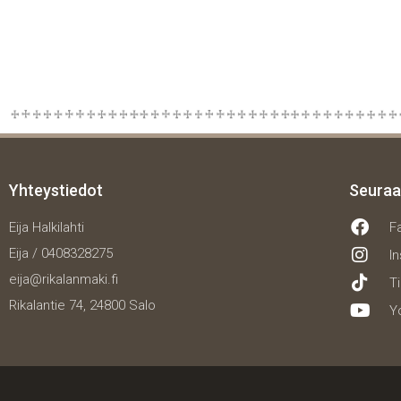
Yhteystiedot
Seuraa
Eija Halkilahti
F
Eija / 0408328275
I
eija@rikalanmaki.fi
T
Rikalantie 74, 24800 Salo
Y