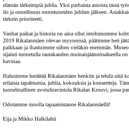
elämän tärkeimpiä juhlia. Yksi parhaista asioista tässä ty
ilo ja onnellisuus onnistuneiden juhlien jälkeen. Asiakka
tärkein prioriteetti.
Vanhat paikat ja historia on aina ollut intohimomme ko
2019 Rikalanmäen olevan myynnissä, päätimme heti jätt
paikkaan ja ihastuimme siihen vieläkin enemmän. Museo
sijainti tunnetulla rautakauden muinaisjäännösalueella on
havinaa.
Halusimme herättää Rikalanmäen henkiin ja tehdä siitä koh
erilaisia tapahtumia, juhlia, kokouksia ja konsertteja. Tä
tunnelmallinen avotuliravintola Rikalan Krouvi, jossa pan
Odotamme innolla tapaamistanne Rikalanmäellä!
Eija ja Mikko Halkilahti