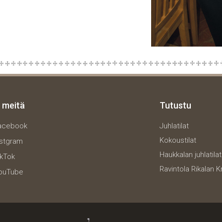
 meitä
Tutustu
acebook
Juhlatilat
Kokoustilat
nstgram
Haukkalan juhlatilat
ikTok
Ravintola Rikalan K
ouTube